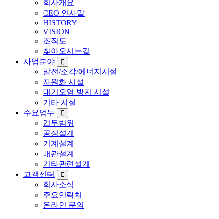
회사개요
CEO 인사말
HISTORY
VISION
조직도
찾아오시는길
사업분야
발전/소각/에너지시설
자원화 시설
대기오염 방지 시설
기타 시설
주요업무
업무범위
공정설계
기계설계
배관설계
기타관련설계
고객센터
회사소식
주요연락처
온라인 문의